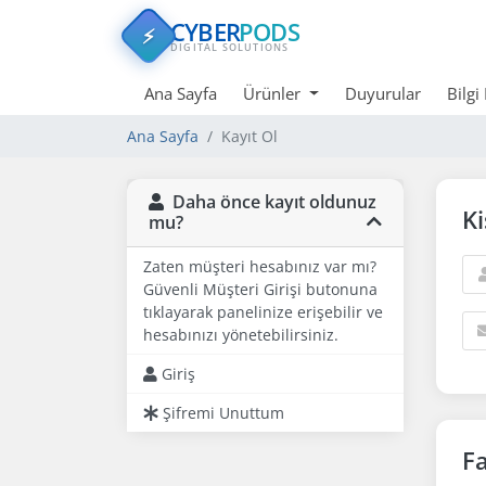
CYBER
PODS
⚡
DIGITAL SOLUTIONS
Ana Sayfa
Ürünler
Duyurular
Bilgi
Ana Sayfa
Kayıt Ol
Daha önce kayıt oldunuz
Ki
mu?
Zaten müşteri hesabınız var mı?
Güvenli Müşteri Girişi butonuna
tıklayarak panelinize erişebilir ve
hesabınızı yönetebilirsiniz.
Giriş
Şifremi Unuttum
F